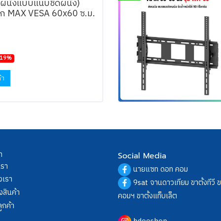
ผนังแบบแนบชิดผนัง)
าก MAX VESA 60x60 ซ.ม.
-19%
้า
า
Social Media
เรา
นายแซท ดอท คอม
งเรา
9sat จานดาวเทียม ขาตั้งทีวี 
งสินค้า
คอมฯ ขาตั้งแท็บเล็ต
ูกค้า