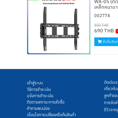
WA-05 (ติด
เหล็กหนาม
002774
850 THB
690 THB
สั่งซื้อสินค
ติดต่อเร
เข้าสู่ระบบ
เกี่ยวกับ
วิธีการชำระเงิน
ลูกค้าขอ
แจ้งการชำระเงิน
ติดตามสถานะการสั่งซื้อ
การจัดส่
คำถามพบบ่อย
รีวิวจากล
เงื่อนไขการเปลี่ยนหรือคืนสินค้า