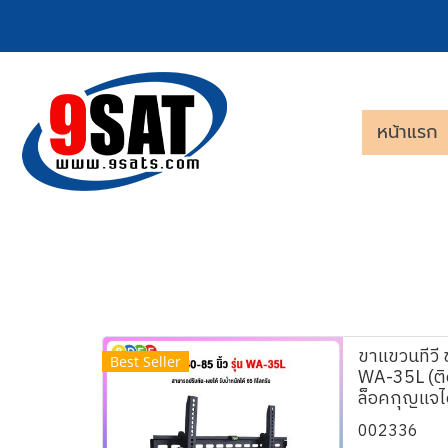
หน้าแรก
ขาแขวนทีวี 
Best Seller
WA-35L (ติด
ล็อคกุญแจได
002336