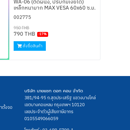
WA-06 (ติดผนัง, ปรับก้มเงยได้)
เหล็กหนามาก MAX VESA 60x60 ซ.ม.
002775
950 THB
790 THB
-17%
สั่งซื้อสินค้า
บริษัท นายแซท ดอท คอม จำกัด
381/94-95 ถ.สุดประเสริฐ แขวงบางโคล่
เขตบางคอแหลม กรุงเทพฯ 10120
ขาตั้งจอ
เลขประจำตัวผู้เสียภาษีอากร
0105549066059