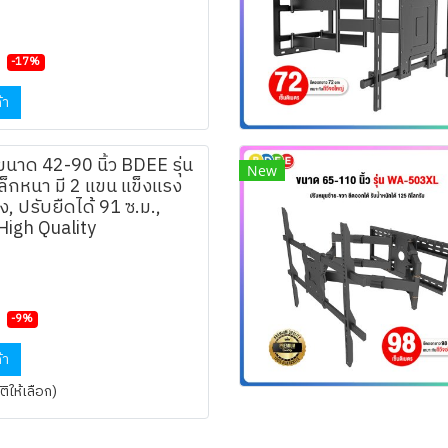
-17%
้า
ขนาด 42-90 นิ้ว BDEE รุ่น
New
็กหนา มี 2 แขน แข็งแรง
ง, ปรับยืดได้ 91 ซ.ม.,
 High Quality
-9%
้า
ิให้เลือก)