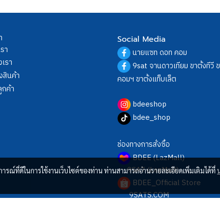
า
Social Media
เรา
นายแซท ดอท คอม
งเรา
9sat จานดาวเทียม ขาตั้งทีวี 
งสินค้า
คอมฯ ขาตั้งแท็บเล็ต
ูกค้า
bdeeshop
bdee_shop
ช่องทางการสั่งซื้อ
BDEE (LazMall)
9SAT (LazMall)
บการณ์ที่ดีในการใช้งานเว็บไซต์ของท่าน ท่านสามารถอ่านรายละเอียดเพิ่มเติมได้ที่
BDEE_Official Store
9SATS.COM