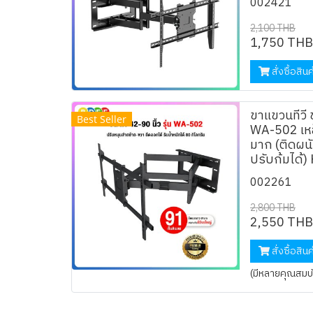
002421
2,100 THB
1,750 THB
สั่งซื้อสินค
ขาแขวนทีวี 
Best Seller
WA-502 เหล
มาก (ติดผนั
ปรับก้มได้)
002261
2,800 THB
2,550 THB
สั่งซื้อสินค
(มีหลายคุณสมบัต