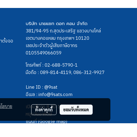
บริษัท นายแซท ดอท คอม จำกัด
381/94-95 ถ.สุดประเสริฐ แขวงบางโคล่
เขตบางคอแหลม กรุงเทพฯ 10120
ขาตั้งจอ
เลขประจำตัวผู้เสียภาษีอากร
0105549066059
โทรศัพท์ :
02-688-5790-1
มือถือ :
089-814-4119
,
086-312-9927
Line ID :
@9sat
อีเมล :
info@9sats.com
เปิดบริการ 8.30-18.00 น.
นโยบาย
ตั้งค่าคุกกี้
ยอมรับทั้งหมด
หยุดวันอาทิตย์
แผนที่ (Google map)