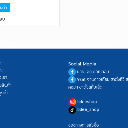
ินค้า
ียบ
า
Social Media
เรา
นายแซท ดอท คอม
งเรา
9sat จานดาวเทียม ขาตั้งทีวี 
งสินค้า
คอมฯ ขาตั้งแท็บเล็ต
ูกค้า
bdeeshop
bdee_shop
ช่องทางการสั่งซื้อ