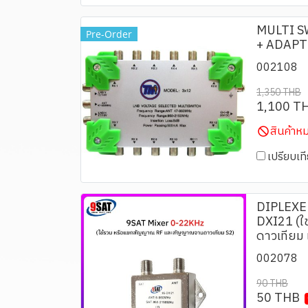
MULTI S
Pre-Order
+ ADAPT
002108
1,350 THB
1,100 T
สินค้าห
เปรียบเท
DIPLEXE
DXI21 (ใ
ดาวเทียม
002078
90 THB
50 THB