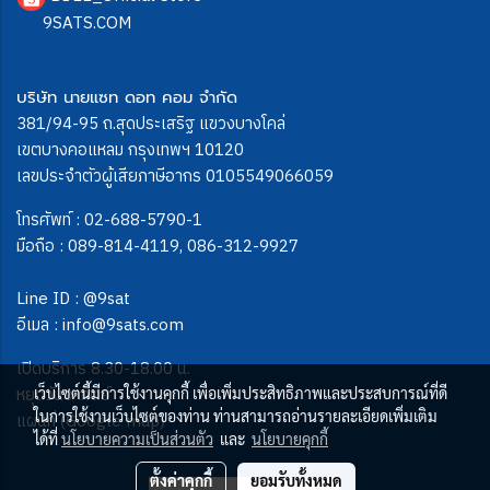
9SATS.COM
บริษัท นายแซท ดอท คอม จำกัด
381/94-95 ถ.สุดประเสริฐ แขวงบางโคล่
เขตบางคอแหลม กรุงเทพฯ 10120
เลขประจำตัวผู้เสียภาษีอากร 0105549066059
โทรศัพท์ :
02-688-5790-1
มือถือ :
089-814-4119
,
086-312-9927
Line ID :
@9sat
อีเมล :
info@9sats.com
เปิดบริการ 8.30-18.00 น.
หยุดวันอาทิตย์
เว็บไซต์นี้มีการใช้งานคุกกี้ เพื่อเพิ่มประสิทธิภาพและประสบการณ์ที่ดี
ในการใช้งานเว็บไซต์ของท่าน ท่านสามารถอ่านรายละเอียดเพิ่มเติม
แผนที่ (Google map)
ได้ที่
นโยบายความเป็นส่วนตัว
และ
นโยบายคุกกี้
ตั้งค่าคุกกี้
ยอมรับทั้งหมด