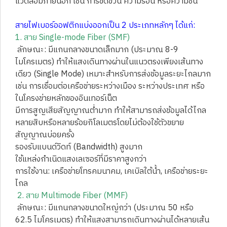
แวดล้อมภายนอก เช่น การขีดข่วน ความร้อน หรือความชื้น
สายไฟเบอร์ออฟติกแบ่งออกเป็น 2 ประเภทหลักๆ ได้แก่:
1. สาย Single-mode Fiber (SMF)
ลักษณะ: มีแกนกลางขนาดเล็กมาก (ประมาณ 8-9
ไมโครเมตร) ทำให้แสงเดินทางผ่านในแนวตรงเพียงเส้นทาง
เดียว (Single Mode) เหมาะสำหรับการส่งข้อมูลระยะไกลมาก
เช่น การเชื่อมต่อเครือข่ายระหว่างเมือง ระหว่างประเทศ หรือ
ในโครงข่ายหลักของอินเทอร์เน็ต
มีการสูญเสียสัญญาณต่ำมาก ทำให้สามารถส่งข้อมูลได้ไกล
หลายสิบหรือหลายร้อยกิโลเมตรโดยไม่ต้องใช้ตัวขยาย
สัญญาณบ่อยครั้ง
รองรับแบนด์วิดท์ (Bandwidth) สูงมาก
ใช้แหล่งกำเนิดแสงเลเซอร์ที่มีราคาสูงกว่า
การใช้งาน: เครือข่ายโทรคมนาคม, เคเบิลใต้น้ำ, เครือข่ายระยะ
ไกล
2. สาย Multimode Fiber (MMF)
ลักษณะ: มีแกนกลางขนาดใหญ่กว่า (ประมาณ 50 หรือ
62.5 ไมโครเมตร) ทำให้แสงสามารถเดินทางผ่านได้หลายเส้น