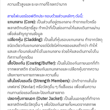
ความเร็วสูงและระยะทางที่ไกลกว่ามาก
สายไฟเบอร์ออฟติกประกอบด้วยส่วนหลักๆ ดังนี้:
แกนกลาง (Core):
เป็นส่วนที่อยู่ตรงกลาง ทำจากแก้วหรือ
พลาสติกบริสุทธิ์สูง ทำหน้าที่เป็นช่องทางให้แสงเดินทางผ่าน
เพื่อส่งสัญญาณข้อมูล
เปลือกหุ้ม (Cladding):
เป็นชั้นที่หุ้มรอบแกนกลาง ทำจากวัสดุ
ชนิดเดียวกับแกนกลางแต่มีดัชนีหักเหของแสงต่ำกว่า ทำให้
แสงสะท้อนกลับเข้าไปในแกนกลาง ช่วยให้แสงเดินทางไปใน
ทิศทางที่ถูกต้อง
เสื้อป้องกัน (Coating/Buffer):
เป็นชั้นป้องกันภายนอกที่ทำ
จากพลาสติก ช่วยป้องกันแกนกลางและเปลือกหุ้มจากความ
เสียหายทางกายภาพและความชื้น
เส้นใยรับแรงดึง (Strength Members):
มักทำจากเส้นใย
เคฟลาร์ (Kevlar) หรือวัสดุอื่น ๆ ที่แข็งแรง เพื่อเพิ่มความ
ทนทานต่อแรงดึงและป้องกันสายขาด
ปลอกหุ้มภายนอก (Outer Jacket):
เป็นชั้นนอกสุดที่ทำจาก
พลาสติกหรือวัสดุอื่น ๆ เพื่อป้องกันสายทั้งหมดจากสภาพ