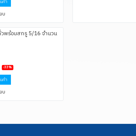
ินค้า
ียบ
ั่วพร้อมสกรู 5/16 จำนวน
-33%
ินค้า
ียบ