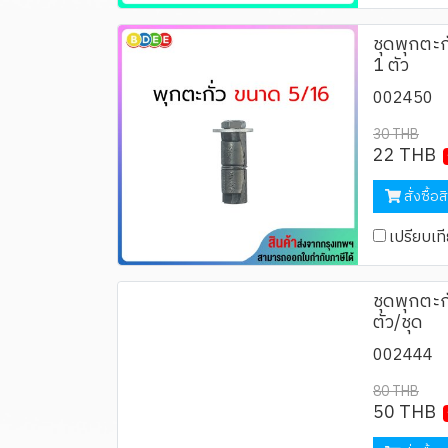
ชุดพุกตะก
1 ตัว
002450
30 THB
22 THB
สั่งซื้อส
เปรียบเท
ชุดพุกตะก
ตัว/ชุด
002444
80 THB
50 THB