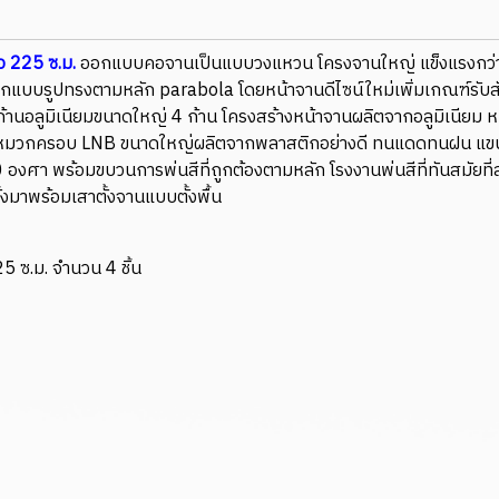
อ 225 ซ.ม.
ออกแบบคอจานเป็นแบบวงแหวน โครงจานใหญ่ แข็งแรงกว่า เ
แบบรูปทรงตามหลัก parabola โดยหน้าจานดีไซน์ใหม่เพิ่มเกณฑ์รับส
ก้านอลูมิเนียมขนาดใหญ่ 4 ก้าน โครงสร้างหน้าจานผลิตจากอลูมิเนียม
่งขึ้น หมวกครอบ LNB ขนาดใหญ่ผลิตจากพลาสติกอย่างดี ทนแดดทนฝน แข
 200 องศา พร้อมขบวนการพ่นสีที่ถูกต้องตามหลัก โรงงานพ่นสีที่ทันสมัย
งมาพร้อมเสาตั้งจานแบบตั้งพื้น
5 ซ.ม. จำนวน 4 ชิ้น