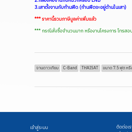
2.กล่องคอจานกับหมวกครอบ LNB
3.เสาตั้งจานกับก้านฟีด (ก้านฟีดจะอยู่ด้านในเสา)
*** ราคานี้รวมภาษีมูลค่าเพิ่มแล้ว
*** กรณีสั่งซื้อจำนวนมาก หรืองานโครงการ โทร
จานดาวเทียม
C-Band
THAISAT
ขนาด 7.5 ฟุต หรื
ติดต่อเร
เข้าสู่ระบบ