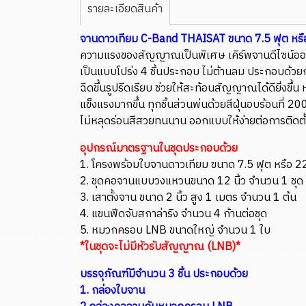
รายละเอียดสินค้า
จานดาวเทียม C-Band THAISAT ขนาด 7.5 ฟุต หรื
ความแรงของสัญญาณเป็นพิเศษ เคิร์พจานดีไซน์ออก
เป็นแบบโปร่ง 4 ชิ้นประกอบ ไม่ต้านลม ประกอบด้วย
ฉีดขึ้นรูปรีดเรียบ ช่วยให้สะท้อนสัญญาณได้ดียิ
แข็งแรงมากขึ้น ทุกชิ้นส่วนพ่นด้วยสีฝุ่นอบร้อนที่
ไม่หลุดร่อนสีสวยทนนาน ออกแบบให้ง่ายต่อการติดตั้
อุปกรณ์มาตรฐานในชุดประกอบด้วย
1. โครงพร้อมใบจานดาวเทียม ขนาด 7.5 ฟุต หรือ 22
2. ชุดคอจานแบบวงแหวนขนาด 12 นิ้ว จำนวน 1 ชุด
3. เสาตั้งจาน ขนาด 2 นิ้ว สูง 1 เมตร จำนวน 1 ต้น
4. แขนฟีดจับสกาล่าริง จำนวน 4 ก้านต่อชุด
5. หมวกครอบ LNB ขนาดใหญ่ จำนวน 1 ใบ
*ในชุดจะไม่มีหัวรับสัญญาณ (LNB)*
บรรจุภัณฑ์มีจำนวน 3 ชิ้น ประกอบด้วย
1. กล่องใบจาน