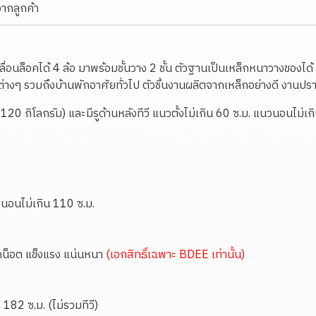
จากลูกค้า
อเลื่อนล็อคได้ 4 ล้อ มาพร้อมชั้นวาง 2 ชั้น ตัวฐานเป็นเหล็กหนาวางของได
นต่างๆ รวมถึงบ้านพักอาศัยทั่วไป ตัวชิ้นงานผลิตจากเหล็กอย่างดี งานป
 120 กิโลกรัม) และมีรูด้านหลังทีวี แนวตั้งไม่เกิน 60 ซ.ม. แนวนอนไม่เ
นวนอนไม่เกิน 110 ซ.ม.
นยึดน็อต แข็งแรง แน่นหนา
(เอกสิทธิ์เฉพาะ BDEE เท่านั้น)
182 ซ.ม. (ไม่รวมทีวี)