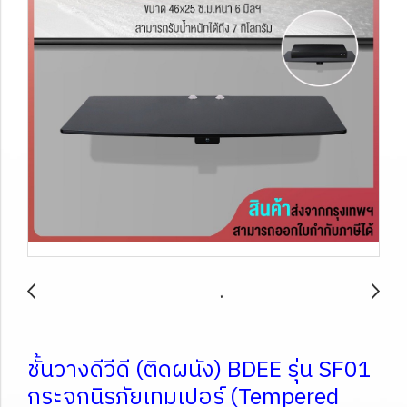
ชั้นวางดีวีดี (ติดผนัง) BDEE รุ่น SF01
กระจกนิรภัยเทมเปอร์ (Tempered