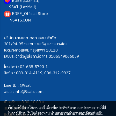
BDEE (LazMall)
9SAT (LazMall)
BDEE_Official Store
9SATS.COM
บริษัท นายแซท ดอท คอม จำกัด
381/94-95 ถ.สุดประเสริฐ แขวงบางโคล่
เขตบางคอแหลม กรุงเทพฯ 10120
เลขประจำตัวผู้เสียภาษีอากร 0105549066059
โทรศัพท์ :
02-688-5790-1
มือถือ :
089-814-4119
,
086-312-9927
Line ID :
@9sat
อีเมล :
info@9sats.com
เปิดบริการ 8.30-18.00 น.
หยุดวันอาทิตย์
เว็บไซต์นี้มีการใช้งานคุกกี้ เพื่อเพิ่มประสิทธิภาพและประสบการณ์ที่ดี
ในการใช้งานเว็บไซต์ของท่าน ท่านสามารถอ่านรายละเอียดเพิ่มเติม
แผนที่ (Google map)