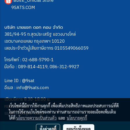
BDEE_Official Store
9SATS.COM
บริษัท นายแซท ดอท คอม จำกัด
381/94-95 ถ.สุดประเสริฐ แขวงบางโคล่
เขตบางคอแหลม กรุงเทพฯ 10120
เลขประจำตัวผู้เสียภาษีอากร 0105549066059
โทรศัพท์ :
02-688-5790-1
มือถือ :
089-814-4119
,
086-312-9927
Line ID :
@9sat
อีเมล :
info@9sats.com
เปิดบริการ 8.30-18.00 น.
หยุดวันอาทิตย์
เว็บไซต์นี้มีการใช้งานคุกกี้ เพื่อเพิ่มประสิทธิภาพและประสบการณ์ที่ดี
ในการใช้งานเว็บไซต์ของท่าน ท่านสามารถอ่านรายละเอียดเพิ่มเติม
แผนที่ (Google map)
ได้ที่
นโยบายความเป็นส่วนตัว
และ
นโยบายคุกกี้
สั่งซื้อสินค้า
ตั้งค่าคุกกี้
ยอมรับทั้งหมด