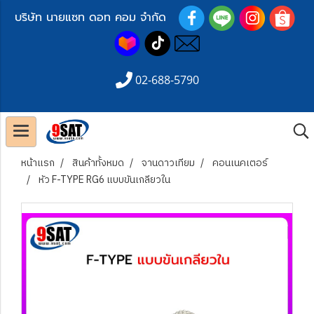
บริษัท นายแซท ดอท คอม จำกัด
02-688-5790
หน้าแรก
สินค้าทั้งหมด
จานดาวเทียม
คอนเนคเตอร์
หัว F-TYPE RG6 แบบขันเกลียวใน