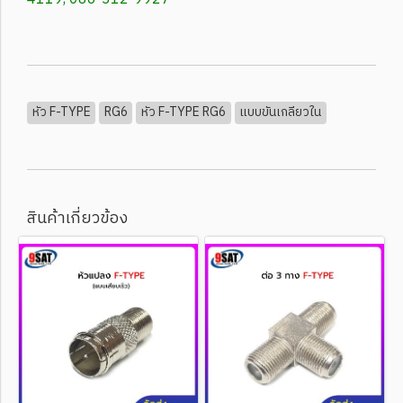
หัว F-TYPE
RG6
หัว F-TYPE RG6
แบบขันเกลียวใน
สินค้าเกี่ยวข้อง