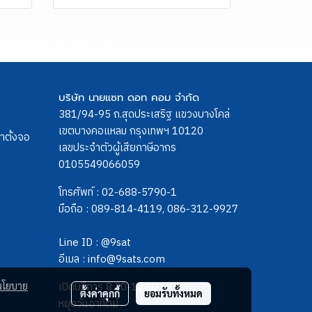
บริษัท นายแซท ดอท คอม จำกัด
381/94-95 ถ.สุดประเสริฐ แขวงบางโคล่
เขตบางคอแหลม กรุงเทพฯ 10120
ขาตั้งจอ
เลขประจำตัวผู้เสียภาษีอากร
0105549066059
โทรศัพท์ :
02-688-5790-1
มือถือ :
089-814-4119
,
086-312-9927
Line ID :
@9sat
อีเมล :
info@9sats.com
เปิดบริการ 8.30-18.00 น.
นโยบาย
ตั้งค่าคุกกี้
ยอมรับทั้งหมด
หยุดวันอาทิตย์