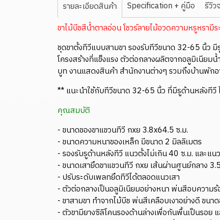
Specification + คู่มือ
รีวิว
รายละเอียดสินค้า
ขาไม้บีชสีน้ำตาลอ่อน โชวร์ลายไม้อวดความหรูหรามีร
ชุดขาตั้งทีวีแบบสามขา รองรับทีวีขนาด 32-65 นิ้ว มี
โครงสร้างที่แข็งแรง ตัวต่อกลางผลิตจากอลูมิเนียม
บูท งานแสดงสินค้า สำนักงานต่างๆ รวมถึงบ้านพักอา
** แนะนำใช้กับทีวีขนาด 32-65 นิ้ว ที่มีรูด้านหลังทีว
คุณสมบัติ
- ขนาดของขาแขวนทีวี กxย 3.8x64.5 ซ.ม.
- ขนาดความหนาของเหล็ก มีขนาด 2 มิลลิเมตร
- รองรับรูด้านหลังทีวี แนวตั้งไม่เกิน 40 ซ.ม. และแ
- ขนาดเสายึดขาแขวนทีวี กxย เส้นผ่านศูนย์กลาง 3.
- ปรับระดับเพลทยึดทีวีได้ตลอดแนวเสา
- ตัวต่อกลางเป็นอลูมิเนียมอย่างหนา พ่นสีอบความร้อน
- ขาสามขา ทำจากไม้บีช พ่นสีเคลือบเงาอย่างดี ขนา
- ตัวขามียางซิลิโคนรองด้านล่างเพื่อกันพื้นเป็นรอย 