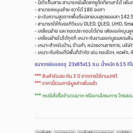
- มีตัวเก็บสาย สามารถขันยึดสกรูติดที่ขาเสาได้ เพิ
- สามารถหมุนซ้าย-ขวาได้ 180 องศา
- ระดับความสูงจากพื้นถึงปลายบนสุดของเสา 142.5 ซ
- สามารถใช้กับจอทีวีแบบ OLED, QLED, UHD, Smar
- เคลื่อนย้าย และถอดประกอบได้ง่าย เพียงแค่หม
- เคลื่อนย้ายไปได้ทุกที่ เหมาะกับงานออกบูธแสดงสิ
- เหมาะสำหรับบ้าน, ร้านค้า, หน่วยงานราชการ, บริษัท
- เหมาะกับห้องที่มีพื้นที่จำกัด เช่น คอนโดฯ, หอพัก,
ขนาดกล่องบรรจุ 23x85x11 ซ.ม. น้ำหนัก 6.15 กิโ
*** สินค้ารับประกัน 3 ปี จากการใช้งานปกติ
*** ราคานี้รวมภาษีมูลค่าเพิ่มแล้ว
*** กรณีสั่งซื้อจำนวนมาก หรืองานโครงการ โทร