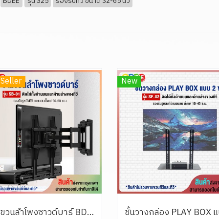
BDEE
รุ่น S25
รองรับทีวี ขนาด 32-65 นิ้ว
Seller
New
ขาแขวนลำโพงซาวด์บาร์ BDEE รุ่น SB-01 (สามารถติดกับรูด้านหลังทีวีทั้งด้านบน และด้านล่าง หรือยึดติดผนัง)