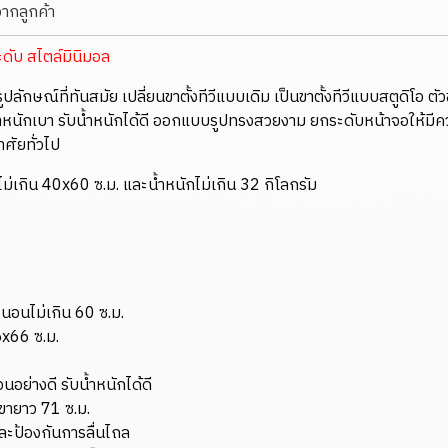
จากลูกค้า
ะดับ สไตล์มินิมอล
รูปลักษณ์ที่ทันสมัย เปลี่ยนขาตั้งทีวีแบบเดิม เป็นขาตั้งทีวีแบบสตูดิโ
น้ำหนักเบา รับน้ำหนักได้ดี ออกแบบรูปทรงสวยงาม ยกระดับหน้าจอให้มี
ศัยทั่วไป
ี ไม่เกิน 40x60 ซ.ม. และน้ำหนักไม่เกิน 32 กิโลกรัม
นวนอนไม่เกิน 60 ซ.ม.
5x66 ซ.ม.
อย่างดี รับน้ำหนักได้ดี
ดขายาว 71 ซ.ม.
และป้องกันการลื่นไถล