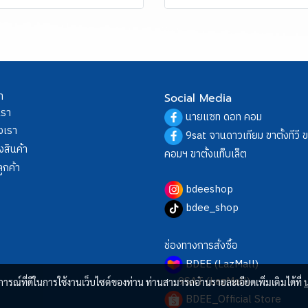
า
Social Media
เรา
นายแซท ดอท คอม
งเรา
9sat จานดาวเทียม ขาตั้งทีวี 
งสินค้า
คอมฯ ขาตั้งแท็บเล็ต
ูกค้า
bdeeshop
bdee_shop
ช่องทางการสั่งซื้อ
BDEE (LazMall)
9SAT (LazMall)
บการณ์ที่ดีในการใช้งานเว็บไซต์ของท่าน ท่านสามารถอ่านรายละเอียดเพิ่มเติมได้ที่
BDEE_Official Store