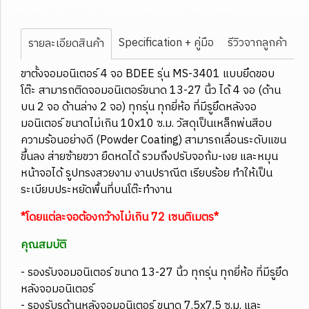
Specification + คู่มือ
รีวิวจากลูกค้า
รายละเอียดสินค้า
ขาตั้งจอมอนิเตอร์ 4 จอ BDEE รุ่น MS-3401 แบบยึดขอบ
โต๊ะ สามารถติดจอมอนิเตอร์ขนาด 13-27 นิ้ว ได้ 4 จอ (ด้าน
บน 2 จอ ด้านล่าง 2 จอ) ทุกรุ่น ทุกยี่ห้อ ที่มีรูยึดหลังจอ
มอนิเตอร์ ขนาดไม่เกิน 10x10 ซ.ม. วัสดุเป็นเหล็กพ่นสีอบ
ความร้อนอย่างดี (Powder Coating) สามารถเลื่อนระดับแขน
ขึ้นลง ส่ายซ้ายขวา ยืดหดได้ รวมถึงปรับจอก้ม-เงย และหมุน
หน้าจอได้ รูปทรงสวยงาม งานปราณีต เรียบร้อย ทำให้เป็น
ระเบียบประหยัดพื้นที่บนโต๊ะทำงาน
*โดยแต่ละจอต้องกว้างไม่เกิน 72 เซนติเมตร*
คุณสมบัติ
- รองรับจอมอนิเตอร์ ขนาด 13-27 นิ้ว ทุกรุ่น ทุกยี่ห้อ ที่มีรูยึด
หลังจอมอนิเตอร์
- รองรับรูด้านหลังจอมอนิเตอร์ ขนาด 7.5x7.5 ซ.ม. และ