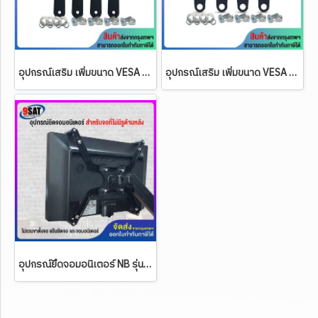
อุปกรณ์เสริม เพิ่มขนาด VESA รุ่น AD-40 (ใช้กับแป้นยึดจอมอนิเตอร์ หรือขาแขวนทีวีได้)
อุปกรณ์เสริม เพิ่มขนาด VESA รุ่น AD-20 (ใช้กับแป้นยึดจอมอนิเตอร์ หรือขาแขวนทีวีได้)
อุปกรณ์ยึดจอมอนิเตอร์ NB รุ่น FP-1 (สำหรับจอที่ไม่มีรูด้านหลัง) ใช้กับรูเพลท 6 mm.