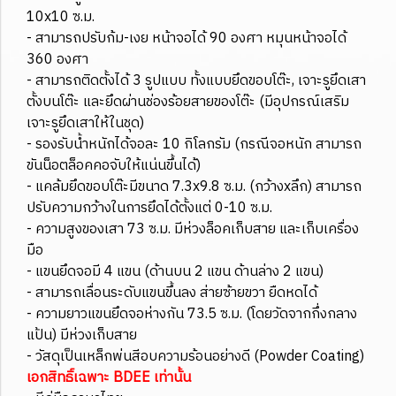
10x10 ซ.ม.
- สามารถปรับก้ม-เงย หน้าจอได้ 90 องศา หมุนหน้าจอได้
360 องศา
- สามารถติดตั้งได้ 3 รูปแบบ ทั้งแบบยึดขอบโต๊ะ, เจาะรูยึดเสา
ตั้งบนโต๊ะ และยึดผ่านช่องร้อยสายของโต๊ะ (มีอุปกรณ์เสริม
เจาะรูยึดเสาให้ในชุด)
- รองรับน้ำหนักได้จอละ 10 กิโลกรัม (กรณีจอหนัก สามารถ
ขันน็อตล็อคคอจับให้แน่นขึ้นได้)
- แคล้มยึดขอบโต๊ะมีขนาด 7.3x9.8 ซ.ม. (กว้างxลึก) สามารถ
ปรับความกว้างในการยึดได้ตั้งแต่ 0-10 ซ.ม.
- ความสูงของเสา 73 ซ.ม. มีห่วงล็อคเก็บสาย และเก็บเครื่อง
มือ
- แขนยึดจอมี 4 แขน (ด้านบน 2 แขน ด้านล่าง 2 แขน)
- สามารถเลื่อนระดับแขนขึ้นลง ส่ายซ้ายขวา ยืดหดได้
- ความยาวแขนยึดจอห่างกัน 73.5 ซ.ม. (โดยวัดจากกึ่งกลาง
แป้น) มีห่วงเก็บสาย
- วัสดุเป็นเหล็กพ่นสีอบความร้อนอย่างดี (Powder Coating)
เอกสิทธิ์เฉพาะ BDEE เท่านั้น