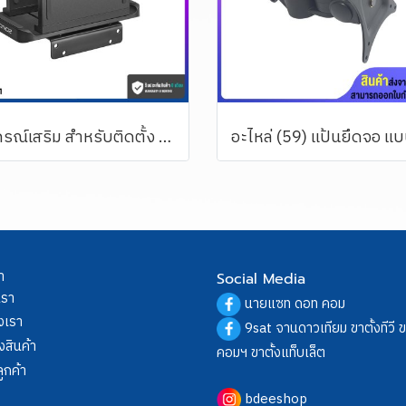
อุปกรณ์เสริม สำหรับติดตั้ง Mini PC เข้ากับจอ หรือขาตั้งจอฯ ERGONOZ รุ่น 2-in-1 Multifunctional holder
า
Social Media
เรา
นายแซท ดอท คอม
งเรา
9sat จานดาวเทียม ขาตั้งทีวี 
งสินค้า
คอมฯ ขาตั้งแท็บเล็ต
ูกค้า
bdeeshop