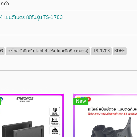
ูกค้า
4 เซนติเมตร ใช้กับรุ่น TS-1703
03
อะไหล่ตัวยึดจับ Tablet-iPadและมือถือ (กลาง)
TS-1703
BDEE
New