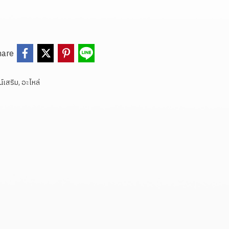
hare
์เสริม, อะไหล่