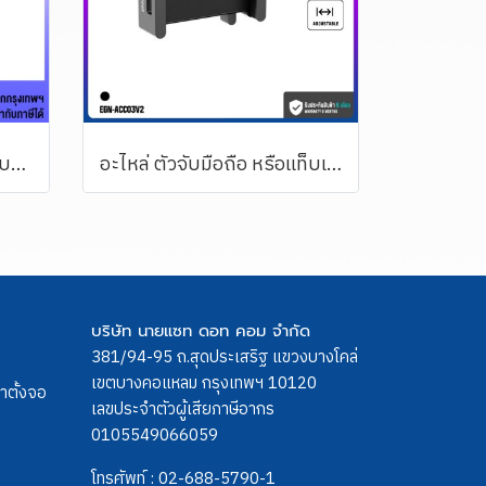
อะไหล่ (59) แป้นยึดจอ แบบติดกับเสา (รองรับ 15 กิโลกรัม)
อะไหล่ ตัวจับมือถือ หรือแท็บเล็ต ขนาด 4.7-15 นิ้ว ERGONOZ รุ่น TABLET HOLDER Ver.2 (ใช้กับเพลทขาตั้งจอ BDEE ได้)
บริษัท นายแซท ดอท คอม จำกัด
381/94-95 ถ.สุดประเสริฐ แขวงบางโคล่
เขตบางคอแหลม กรุงเทพฯ 10120
ขาตั้งจอ
เลขประจำตัวผู้เสียภาษีอากร
0105549066059
โทรศัพท์ :
02-688-5790-1