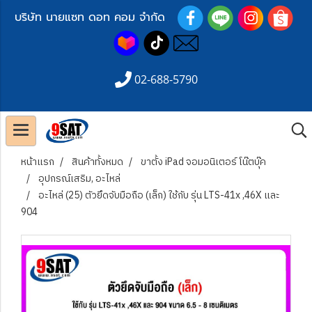
บริษัท นายแซท ดอท คอม จำกัด
02-688-5790
หน้าแรก
สินค้าทั้งหมด
ขาตั้ง iPad จอมอนิเตอร์ โน๊ตบุ๊ค
อุปกรณ์เสริม, อะไหล่
อะไหล่ (25) ตัวยึดจับมือถือ (เล็ก) ใช้กับ รุ่น LTS-41x ,46X และ
904