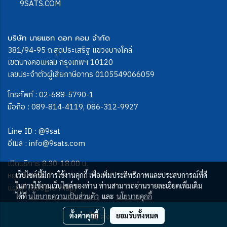
9SATS.COM
บริษัท นายแซท ดอท คอม จำกัด
381/94-95 ถ.สุดประเสริฐ แขวงบางโคล่
เขตบางคอแหลม กรุงเทพฯ 10120
เลขประจำตัวผู้เสียภาษีอากร 0105549066059
โทรศัพท์ :
02-688-5790-1
มือถือ :
089-814-4119
,
086-312-9927
Line ID :
@9sat
อีเมล :
info@9sats.com
เปิดบริการ 8.30-18.00 น.
หยุดวันอาทิตย์
เว็บไซต์นี้มีการใช้งานคุกกี้ เพื่อเพิ่มประสิทธิภาพและประสบการณ์ที่ดี
ในการใช้งานเว็บไซต์ของท่าน ท่านสามารถอ่านรายละเอียดเพิ่มเติม
แผนที่ (Google map)
ได้ที่
นโยบายความเป็นส่วนตัว
และ
นโยบายคุกกี้
สั่งซื้อสินค้า
ตั้งค่าคุกกี้
ยอมรับทั้งหมด
ผู้เข้าชมวันนี้
2,694