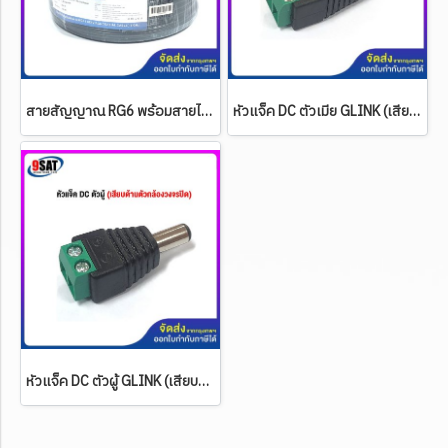
สายสัญญาณ RG6 พร้อมสายไฟ GLINK 100 เมตร ชิลด์ 95% (สีดำ) (สำหรับกล้องวงจรปิด CCTV)
หัวแจ็ค DC ตัวเมีย GLINK (เสียบด้านอแดปเตอร์)
หัวแจ็ค DC ตัวผู้ GLINK (เสียบด้านตัวกล้องวงจรปิด)