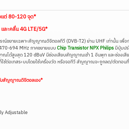
งแต่ 80-120 จุด
*
 และคลื่น 4G LTE/5G*
กรณ์ขยายเฉพาะสัญญาณดิจิตอลทีวี (DVB-T2) ย่าน UHF เท่านั้น 
ถี่ 470-694 MHz ภาคขยายแบบ
Chip
Transistor NPX Philips
มีปุ่มป
ได้สูงสุด 120 dBuV มีช่องเสียบสัญญาณเข้า 1 อินพุท และช่องเสี
ทสที่ใช้ต่อเทสระบบโดยใช้เครื่องวัด หรือจอทีวี สัญญาณจะถูกลด/ตัดท
ารับสัญญาณดิจิตอลเอง*
sly Adjustable