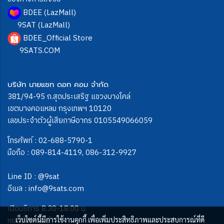
BDEE (LazMall)
9SAT (LazMall)
BDEE_Official Store
9SATS.COM
บริษัท นายแซท ดอท คอม จำกัด
381/94-95 ถ.สุดประเสริฐ แขวงบางโคล่
เขตบางคอแหลม กรุงเทพฯ 10120
เลขประจำตัวผู้เสียภาษีอากร 0105549066059
โทรศัพท์ :
02-688-5790-1
มือถือ :
089-814-4119
,
086-312-9927
Line ID :
@9sat
อีเมล :
info@9sats.com
เปิดบริการ 8.30-18.00 น.
หยุดวันอาทิตย์
เว็บไซต์นี้มีการใช้งานคุกกี้ เพื่อเพิ่มประสิทธิภาพและประสบการณ์ที่ดี