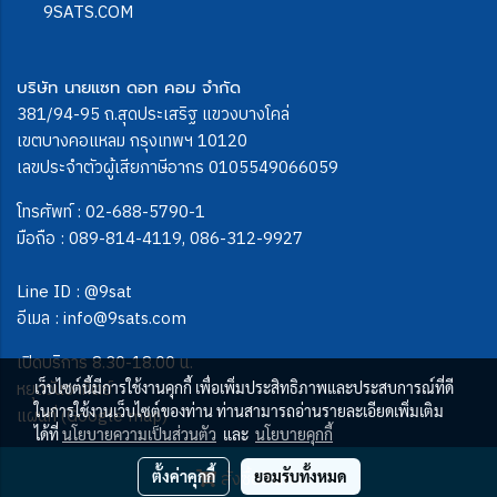
9SATS.COM
บริษัท นายแซท ดอท คอม จำกัด
381/94-95 ถ.สุดประเสริฐ แขวงบางโคล่
เขตบางคอแหลม กรุงเทพฯ 10120
เลขประจำตัวผู้เสียภาษีอากร 0105549066059
โทรศัพท์ :
02-688-5790-1
มือถือ :
089-814-4119
,
086-312-9927
Line ID :
@9sat
อีเมล :
info@9sats.com
เปิดบริการ 8.30-18.00 น.
หยุดวันอาทิตย์
เว็บไซต์นี้มีการใช้งานคุกกี้ เพื่อเพิ่มประสิทธิภาพและประสบการณ์ที่ดี
ในการใช้งานเว็บไซต์ของท่าน ท่านสามารถอ่านรายละเอียดเพิ่มเติม
แผนที่ (Google map)
ได้ที่
นโยบายความเป็นส่วนตัว
และ
นโยบายคุกกี้
สั่งซื้อสินค้า
ตั้งค่าคุกกี้
ยอมรับทั้งหมด
ผู้เข้าชมวันนี้
2,171