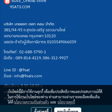
BDEE_Official Store
9SATS.COM
บริษัท นายแซท ดอท คอม จำกัด
381/94-95 ถ.สุดประเสริฐ แขวงบางโคล่
เขตบางคอแหลม กรุงเทพฯ 10120
เลขประจำตัวผู้เสียภาษีอากร 0105549066059
โทรศัพท์ :
02-688-5790-1
มือถือ :
089-814-4119
,
086-312-9927
Line ID :
@9sat
อีเมล :
info@9sats.com
เปิดบริการ 8.30-18.00 น.
หยุดวันอาทิตย์
เว็บไซต์นี้มีการใช้งานคุกกี้ เพื่อเพิ่มประสิทธิภาพและประสบการณ์ที่ดี
ในการใช้งานเว็บไซต์ของท่าน ท่านสามารถอ่านรายละเอียดเพิ่มเติม
แผนที่ (Google map)
ได้ที่
นโยบายความเป็นส่วนตัว
และ
นโยบายคุกกี้
ตั้งค่าคุกกี้
ยอมรับทั้งหมด