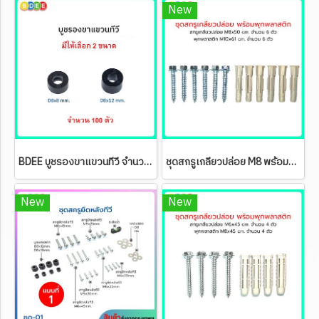
New
BDEE บูชรองขาแขวนทีวี จำนวน 100 ตัว / ชุด (มีให้เลือก 2 ขนาด)
ชุดสกรูเกลียวปล่อย M8 พร้อมพุกพลาสติก M10 (ชุดละ 6 ตัว)
New
New