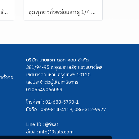
ชุดสกรูเกลียวปล่อย M8 พร้อมพุกพลาสติก M10 (ชุดละ 4 ตัว)
ชุดพุกตะกั่วพร้อมสกรู 1/4 จำนวน 1 ตัว
บริษัท นายแซท ดอท คอม จำกัด
381/94-95 ถ.สุดประเสริฐ แขวงบางโคล่
เขตบางคอแหลม กรุงเทพฯ 10120
ขาตั้งจอ
เลขประจำตัวผู้เสียภาษีอากร
0105549066059
โทรศัพท์ :
02-688-5790-1
มือถือ :
089-814-4119
,
086-312-9927
Line ID :
@9sat
อีเมล :
info@9sats.com