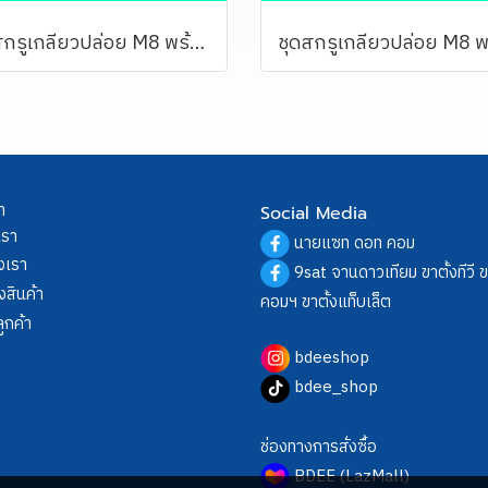
ชุดสกรูเกลียวปล่อย M8 พร้อมพุกพลาสติก M10 (ชุดละ 6 ตัว)
า
Social Media
เรา
นายแซท ดอท คอม
งเรา
9sat จานดาวเทียม ขาตั้งทีวี 
งสินค้า
คอมฯ ขาตั้งแท็บเล็ต
ูกค้า
bdeeshop
bdee_shop
ช่องทางการสั่งซื้อ
BDEE (LazMall)