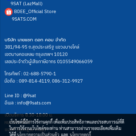
9SAT (LazMall)
BDEE_Official Store
9SATS.COM
บริษัท นายแซท ดอท คอม จำกัด
381/94-95 ถ.สุดประเสริฐ แขวงบางโคล่
เขตบางคอแหลม กรุงเทพฯ 10120
เลขประจำตัวผู้เสียภาษีอากร 0105549066059
โทรศัพท์ :
02-688-5790-1
มือถือ :
089-814-4119
,
086-312-9927
Line ID :
@9sat
อีเมล :
info@9sats.com
เปิดบริการ 8.30-18.00 น.
หยุดวันอาทิตย์
เว็บไซต์นี้มีการใช้งานคุกกี้ เพื่อเพิ่มประสิทธิภาพและประสบการณ์ที่ดี
ในการใช้งานเว็บไซต์ของท่าน ท่านสามารถอ่านรายละเอียดเพิ่มเติม
แผนที่ (Google map)
ได้ที่
นโยบายความเป็นส่วนตัว
และ
นโยบายคุกกี้