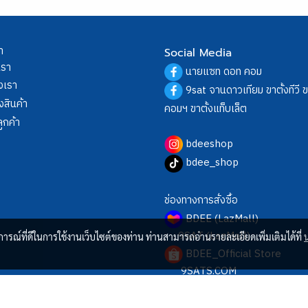
า
Social Media
เรา
นายแซท ดอท คอม
งเรา
9sat จานดาวเทียม ขาตั้งทีวี 
งสินค้า
คอมฯ ขาตั้งแท็บเล็ต
ูกค้า
bdeeshop
bdee_shop
ช่องทางการสั่งซื้อ
BDEE (LazMall)
9SAT (LazMall)
บการณ์ที่ดีในการใช้งานเว็บไซต์ของท่าน ท่านสามารถอ่านรายละเอียดเพิ่มเติมได้ที่
BDEE_Official Store
9SATS.COM