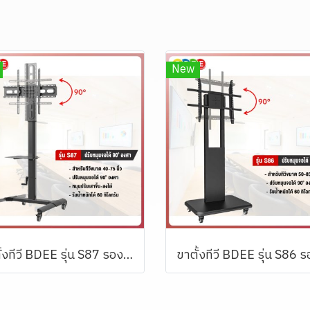
New
ขาตั้งทีวี BDEE รุ่น S87 รองรับทีวีขนาด 40-75 นิ้ว (หมุนทีวีแนวตั้งแนวนอนได้)