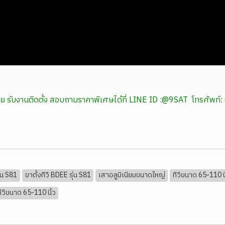
หน่าย รับงานติดตั้ง สอบถามราคาพิเศษได้ที่ LINE ID :@9SAT โทรศ
่น S81
ขาตั้งทีวี BDEE รุ่น S81
เสาอลูมิเนียมขนาดใหญ่
ทีวีขนาด 65-110 น
ทีวีขนาด 65-110 นิ้ว