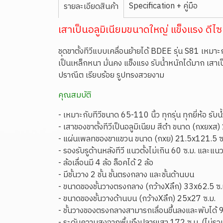
Specification + คู่มือ
รายละเอียดสินค้า
เสาเป็นอลูมิเนียมขนาดใหญ่
แข็งแรง
ดีไ
ชุดขาตั้งทีวีแบบเคลื่อนย้ายได้ BDEE รุ่น S81 เหมาะกั
เป็นเหล็กหนา มั่นคง แข็งแรง รับน้ำหนักได้มาก เสาเ
ปราณีต เรียบร้อย รูปทรงสวยงาม
คุณสมบัติ
- เหมาะกับทีวีขนาด 65-110 นิ้ว ทุกรุ่น ทุกยี่ห้อ รับ
- เสาของขาตั้งทีวีเป็นอลูมิเนียม สีดำ ขนาด
(
กxยxส)
- แผ่นเพลทของขาแขวน
ขนาด
(กxย)
21.5x121.5
ซ
- รองรับรูด้านหลังทีวี แนวตั้งไม่เกิน 60 ซ.ม. และแ
- ล้อเลื่อนมี 4 ล้อ ล็อคได้ 2 ล้อ
- มีชั้นวาง 2 ชั้น ชั้นตรงกลาง และชั้นด้านบน
- ขนาดของชั้นวางตรงกลาง (กว้างXลึก) 33x62.5 ซ.
- ขนาดของชั้นวางด้านบน (กว้างXลึก) 25x27 ซ.ม.
- ชั้นวางของตรงกลางสามารถเลื่อนขึ้นลงและพับได้
- ระดับความสูงจากพื้นถึงปลายเสา 172 ซ.ม. (ไม่รวม