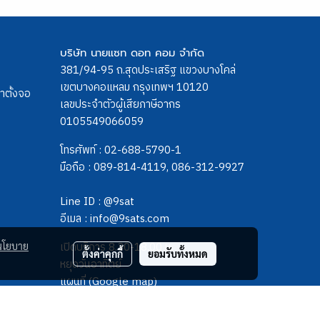
บริษัท นายแซท ดอท คอม จำกัด
381/94-95 ถ.สุดประเสริฐ แขวงบางโคล่
เขตบางคอแหลม กรุงเทพฯ 10120
ขาตั้งจอ
เลขประจำตัวผู้เสียภาษีอากร
0105549066059
โทรศัพท์ :
02-688-5790-1
มือถือ :
089-814-4119
,
086-312-9927
Line ID :
@9sat
อีเมล :
info@9sats.com
เปิดบริการ 8.30-18.00 น.
นโยบาย
ตั้งค่าคุกกี้
ยอมรับทั้งหมด
หยุดวันอาทิตย์
แผนที่ (Google map)