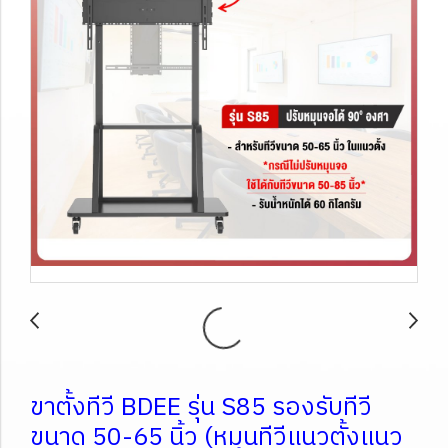
ขาตั้งทีวี BDEE รุ่น S85 รองรับทีวี
ขนาด 50-65 นิ้ว (หมุนทีวีแนวตั้งแนว