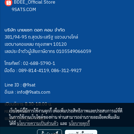
BDEE_Official Store
9SATS.COM
บริษัท นายแซท ดอท คอม จำกัด
381/94-95 ถ.สุดประเสริฐ แขวงบางโคล่
เขตบางคอแหลม กรุงเทพฯ 10120
เลขประจำตัวผู้เสียภาษีอากร 0105549066059
โทรศัพท์ :
02-688-5790-1
มือถือ :
089-814-4119
,
086-312-9927
Line ID :
@9sat
อีเมล :
info@9sats.com
เปิดบริการ 8.30-18.00 น.
หยุดวันอาทิตย์
เว็บไซต์นี้มีการใช้งานคุกกี้ เพื่อเพิ่มประสิทธิภาพและประสบการณ์ที่ดี
ในการใช้งานเว็บไซต์ของท่าน ท่านสามารถอ่านรายละเอียดเพิ่มเติม
แผนที่ (Google map)
ได้ที่
นโยบายความเป็นส่วนตัว
และ
นโยบายคุกกี้