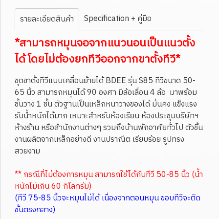
Specification + คู่มือ
รายละเอียดสินค้า
*สามารถหมุนจอจากแนวนอนเป็นแนวตั้ง
ได้ โดยไม่ต้องยกทีวีออกจากขาตั้งทีวี*
ชุดขาตั้งทีวีแบบเคลื่อนย้ายได้ BDEE รุ่น S85 ทีวีขนาด 50-
65 นิ้ว สามารถหมุนได้ 90 องศา มีล้อเลื่อน 4 ล้อ มาพร้อม
ชั้นวาง 1 ชั้น ตัวฐานเป็นเหล็กหนาวางของได้ มั่นคง แข็งแรง
รับน้ำหนักได้มาก เหมาะสำหรับห้องเรียน ห้องประชุมบริษัทฯ
ห้างร้าน หรือสำนักงานต่างๆ รวมถึงบ้านพักอาศัยทั่วไป ตัวชิ้น
งานผลิตจากเหล็กอย่างดี งานปราณีต เรียบร้อย รูปทรง
สวยงาม
** กรณีที่ไม่ต้องการหมุน สามารถใช้ได้กับทีวี 50-85 นิ้ว (น้ำ
หนักไม่เกิน 60 กิโลกรัม)
(ทีวี 75-85 นิ้วจะหมุนไม่ได้ เนื่องจากตอนหมุน ขอบทีวีจะติด
ชั้นตรงกลาง)