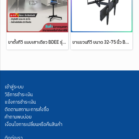
ขาตั้งทีวี แบบเสาเดียว BDEE รุ่น S15 (รองรับทีวี ขนาด 32-55 นิ้ว) High Quality
ขาแขวนทีวี ขนาด 32-75 นิ้ว BDEE รุ่น WA-400 เหล็กหนามาก (ปรับยืด-หดได้, ปรับก้มได้) มีสีดำ+ขาว
เข้าสู่ระบบ
วิธีการชำระเงิน
แจ้งการชำระเงิน
ติดตามสถานะการสั่งซื้อ
คำถามพบบ่อย
เงื่อนไขการเปลี่ยนหรือคืนสินค้า
ติดต่อเรา