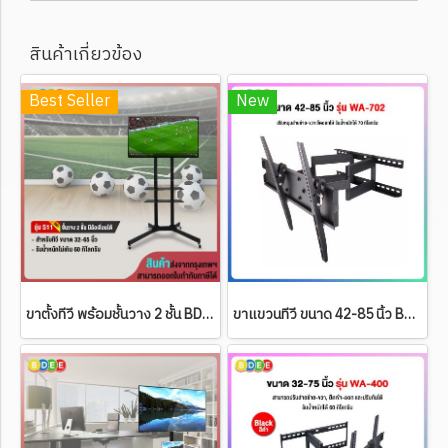
สินค้าเกี่ยวข้อง
Best Seller
New
ขาตั้งทีวี พร้อมชั้นวาง 2 ชั้น BDEE รุ่น S11 (สีดำ) (รองรับทีวี ขนาด 32-65 นิ้ว) High Quality
ขาแขวนทีวี ขนาด 42-85 นิ้ว BDEE รุ่น WA-702 แขนคู่ (ติดผนัง, ปรับยืด-หด-ส่ายได้, ปรับก้มได้)