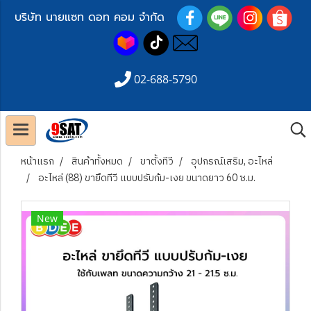
บริษัท นายแซท ดอท คอม จำกัด
02-688-5790
หน้าแรก
สินค้าทั้งหมด
ขาตั้งทีวี
อุปกรณ์เสริม, อะไหล่
อะไหล่ (88) ขายึดทีวี แบบปรับก้ม-เงย ขนาดยาว 60 ซ.ม.
New