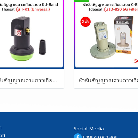
หัวรับสัญญาณจานดาวเทียม (1 ขั้ว) KU-BAND THAISAT รุ่น T-K1 (Universal)
า
Social Media
เรา
นายแซท ดอท คอม