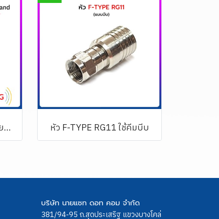
หัวรับสัญญาณจานดาวเทียม (2 ขั้ว) C-Band IDEASAT รุ่น ID-820 (5G FILTER)
หัว F-TYPE RG11 ใช้คีมบีบ
บริษัท นายแซท ดอท คอม จำกัด
381/94-95 ถ.สุดประเสริฐ แขวงบางโคล่