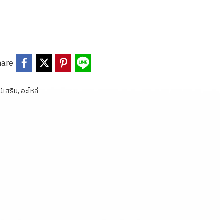
hare
์เสริม, อะไหล่