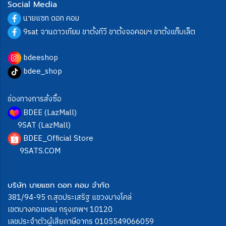
Social Media
นายแซท ดอท คอม
9sat จานดาวเทียม ขาตั้งทีวี ขาตั้งจอคอมฯ ขาตั้งแท็บเล็ต
bdeeshop
bdee_shop
ช่องทางการสั่งซื้อ
BDEE (LazMall)
9SAT (LazMall)
BDEE_Official Store
9SATS.COM
บริษัท นายแซท ดอท คอม จำกัด
381/94-95 ถ.สุดประเสริฐ แขวงบางโคล่
เขตบางคอแหลม กรุงเทพฯ 10120
เลขประจำตัวผู้เสียภาษีอากร 0105549066059