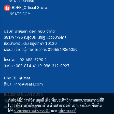
9SAT (LazMall)
BDEE_Official Store
9SATS.COM
บริษัท นายแซท ดอท คอม จำกัด
381/94-95 ถ.สุดประเสริฐ แขวงบางโคล่
เขตบางคอแหลม กรุงเทพฯ 10120
เลขประจำตัวผู้เสียภาษีอากร 0105549066059
โทรศัพท์ :
02-688-5790-1
มือถือ :
089-814-4119
,
086-312-9927
Line ID :
@9sat
อีเมล :
info@9sats.com
เปิดบริการ 8.30-18.00 น.
หยุดวันอาทิตย์
เว็บไซต์นี้มีการใช้งานคุกกี้ เพื่อเพิ่มประสิทธิภาพและประสบการณ์ที่ดี
ในการใช้งานเว็บไซต์ของท่าน ท่านสามารถอ่านรายละเอียดเพิ่มเติม
แผนที่ (Google map)
ได้ที่
นโยบายความเป็นส่วนตัว
และ
นโยบายคุกกี้