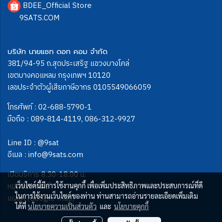
BDEE_Official Store
9SATS.COM
บริษัท นายแซท ดอท คอม จำกัด
381/94-95 ถ.สุดประเสริฐ แขวงบางโคล่
เขตบางคอแหลม กรุงเทพฯ 10120
เลขประจำตัวผู้เสียภาษีอากร 0105549066059
โทรศัพท์ :
02-688-5790-1
มือถือ :
089-814-4119
,
086-312-9927
Line ID :
@9sat
อีเมล :
info@9sats.com
เปิดบริการ 8.30-18.00 น.
หยุดวันอาทิตย์
เว็บไซต์นี้มีการใช้งานคุกกี้ เพื่อเพิ่มประสิทธิภาพและประสบการณ์ที่ดี
ในการใช้งานเว็บไซต์ของท่าน ท่านสามารถอ่านรายละเอียดเพิ่มเติม
แผนที่ (Google map)
ได้ที่
นโยบายความเป็นส่วนตัว
และ
นโยบายคุกกี้