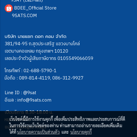
9SAT (LazMall)
BDEE_Official Store
9SATS.COM
บริษัท นายแซท ดอท คอม จำกัด
381/94-95 ถ.สุดประเสริฐ แขวงบางโคล่
เขตบางคอแหลม กรุงเทพฯ 10120
เลขประจำตัวผู้เสียภาษีอากร 0105549066059
โทรศัพท์ :
02-688-5790-1
มือถือ :
089-814-4119
,
086-312-9927
Line ID :
@9sat
อีเมล :
info@9sats.com
เปิดบริการ 8.30-18.00 น.
หยุดวันอาทิตย์
เว็บไซต์นี้มีการใช้งานคุกกี้ เพื่อเพิ่มประสิทธิภาพและประสบการณ์ที่ดี
ในการใช้งานเว็บไซต์ของท่าน ท่านสามารถอ่านรายละเอียดเพิ่มเติม
แผนที่ (Google map)
ได้ที่
นโยบายความเป็นส่วนตัว
และ
นโยบายคุกกี้