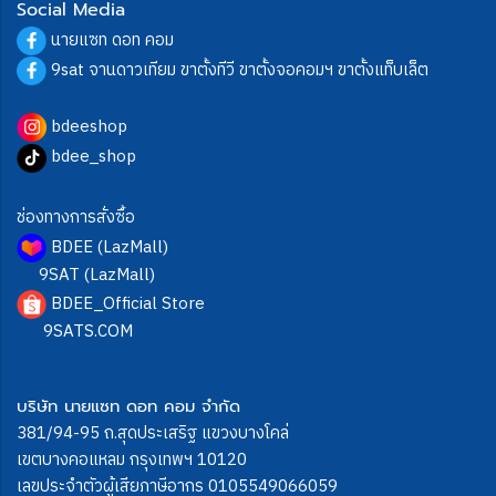
Social Media
นายแซท ดอท คอม
9sat จานดาวเทียม ขาตั้งทีวี ขาตั้งจอคอมฯ ขาตั้งแท็บเล็ต
bdeeshop
bdee_shop
ช่องทางการสั่งซื้อ
BDEE (LazMall)
9SAT (LazMall)
BDEE_Official Store
9SATS.COM
บริษัท นายแซท ดอท คอม จำกัด
381/94-95 ถ.สุดประเสริฐ แขวงบางโคล่
เขตบางคอแหลม กรุงเทพฯ 10120
เลขประจำตัวผู้เสียภาษีอากร 0105549066059