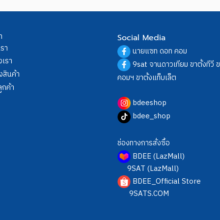
า
Social Media
เรา
นายแซท ดอท คอม
งเรา
9sat จานดาวเทียม ขาตั้งทีวี 
งสินค้า
คอมฯ ขาตั้งแท็บเล็ต
ูกค้า
bdeeshop
bdee_shop
ช่องทางการสั่งซื้อ
BDEE (LazMall)
9SAT (LazMall)
BDEE_Official Store
9SATS.COM