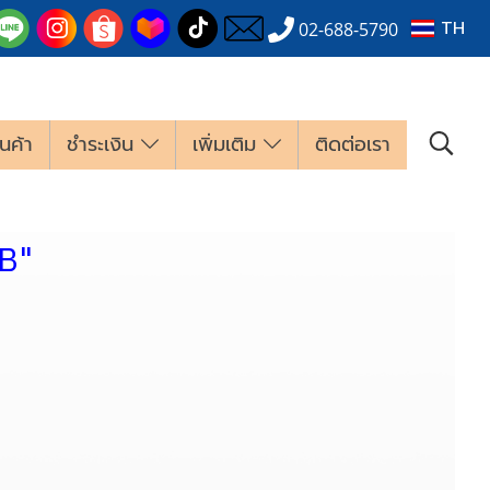
TH
02-688-5790
นค้า
ชำระเงิน
เพิ่มเติม
ติดต่อเรา
B"