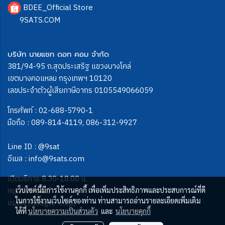
BDEE_Official Store
9SATS.COM
บริษัท นายแซท ดอท คอม จำกัด
381/94-95 ถ.สุดประเสริฐ แขวงบางโคล่
เขตบางคอแหลม กรุงเทพฯ 10120
เลขประจำตัวผู้เสียภาษีอากร 0105549066059
โทรศัพท์ :
02-688-5790-1
มือถือ :
089-814-4119
,
086-312-9927
Line ID :
@9sat
อีเมล :
info@9sats.com
เปิดบริการ 8.30-18.00 น.
หยุดวันอาทิตย์
เว็บไซต์นี้มีการใช้งานคุกกี้ เพื่อเพิ่มประสิทธิภาพและประสบการณ์ที่ดี
ในการใช้งานเว็บไซต์ของท่าน ท่านสามารถอ่านรายละเอียดเพิ่มเติม
แผนที่ (Google map)
ได้ที่
นโยบายความเป็นส่วนตัว
และ
นโยบายคุกกี้