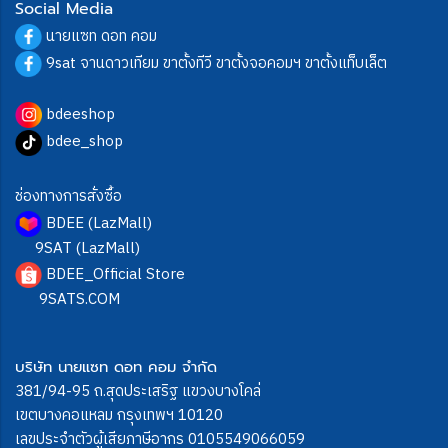
Social Media
นายแซท ดอท คอม
9sat จานดาวเทียม ขาตั้งทีวี ขาตั้งจอคอมฯ ขาตั้งแท็บเล็ต
bdeeshop
bdee_shop
ช่องทางการสั่งซื้อ
BDEE (LazMall)
9SAT (LazMall)
BDEE_Official Store
9SATS.COM
บริษัท นายแซท ดอท คอม จำกัด
381/94-95 ถ.สุดประเสริฐ แขวงบางโคล่
เขตบางคอแหลม กรุงเทพฯ 10120
เลขประจำตัวผู้เสียภาษีอากร 0105549066059