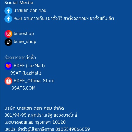
Social Media
นายแซท ดอท คอม
9sat จานดาวเทียม ขาตั้งทีวี ขาตั้งจอคอมฯ ขาตั้งแท็บเล็ต
bdeeshop
bdee_shop
ช่องทางการสั่งซื้อ
BDEE (LazMall)
9SAT (LazMall)
BDEE_Official Store
9SATS.COM
บริษัท นายแซท ดอท คอม จำกัด
381/94-95 ถ.สุดประเสริฐ แขวงบางโคล่
เขตบางคอแหลม กรุงเทพฯ 10120
เลขประจำตัวผู้เสียภาษีอากร 0105549066059