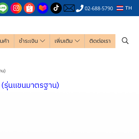
TH
02-688-5790
นค้า
ชำระเงิน
เพิ่มเติม
ติดต่อเรา
าน)
น (รุ่นแขนมาตรฐาน)