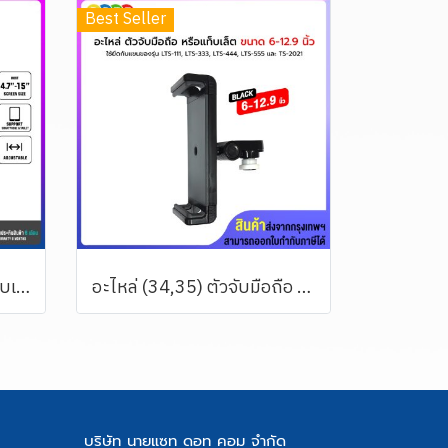
Best Seller
อะไหล่ ตัวจับมือถือ หรือแท็บเล็ต ขนาด 4.7-15 นิ้ว ERGONOZ รุ่น TABLET HOLDER Ver.2 (ใช้กับเพลทขาตั้งจอ BDEE ได้)
อะไหล่ (34,35) ตัวจับมือถือ หรือแท็บเล็ต 6-12.9 นิ้ว ใช้กับแขน รุ่น LTS-111 ,LTS-333 TS-2021, TS-2022 และแขนของรุ่น MS-3xxx (มีสีดำและสีขาว)
บริษัท นายแซท ดอท คอม จำกัด