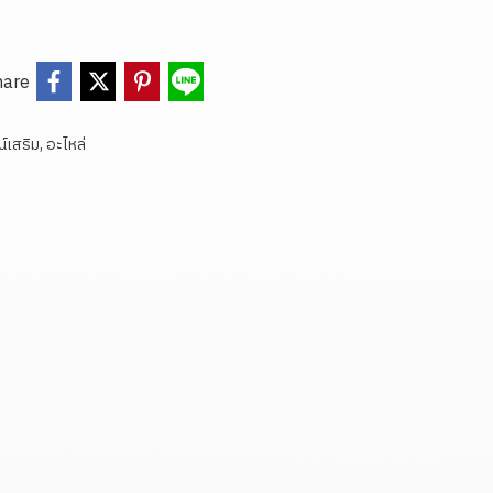
hare
์เสริม, อะไหล่