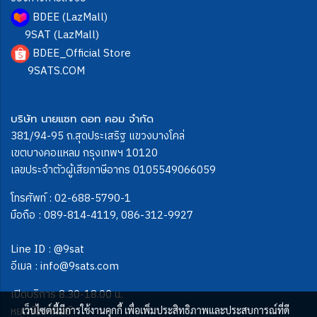
BDEE (LazMall)
9SAT (LazMall)
BDEE_Official Store
9SATS.COM
บริษัท นายแซท ดอท คอม จำกัด
381/94-95 ถ.สุดประเสริฐ แขวงบางโคล่
เขตบางคอแหลม กรุงเทพฯ 10120
เลขประจำตัวผู้เสียภาษีอากร 0105549066059
โทรศัพท์ :
02-688-5790-1
มือถือ :
089-814-4119
,
086-312-9927
Line ID :
@9sat
อีเมล :
info@9sats.com
เปิดบริการ 8.30-18.00 น.
หยุดวันอาทิตย์
เว็บไซต์นี้มีการใช้งานคุกกี้ เพื่อเพิ่มประสิทธิภาพและประสบการณ์ที่ดี